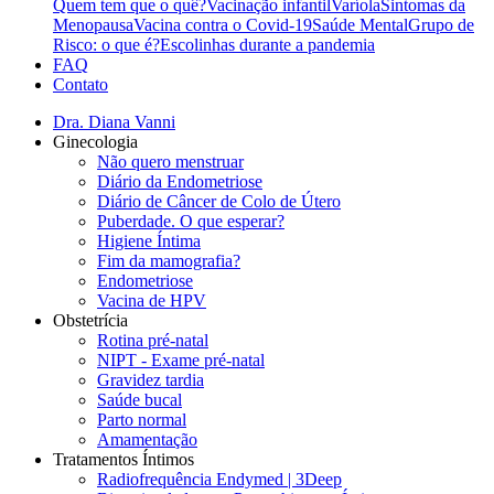
Quem tem que o quê?
Vacinação infantil
Varíola
Sintomas da
Menopausa
Vacina contra o Covid-19
Saúde Mental
Grupo de
Risco: o que é?
Escolinhas durante a pandemia
FAQ
Contato
Dra. Diana Vanni
Ginecologia
Não quero menstruar
Diário da Endometriose
Diário de Câncer de Colo de Útero
Puberdade. O que esperar?
Higiene Íntima
Fim da mamografia?
Endometriose
Vacina de HPV
Obstetrícia
Rotina pré-natal
NIPT - Exame pré-natal
Gravidez tardia
Saúde bucal
Parto normal
Amamentação
Tratamentos Íntimos
Radiofrequência Endymed | 3Deep