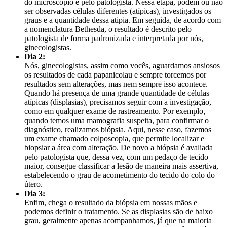
do microscópio e pelo patologista. Nessa etapa, podem ou não
ser observadas células diferentes (atípicas), investigados os
graus e a quantidade dessa atipia. Em seguida, de acordo com
a nomenclatura Bethesda, o resultado é descrito pelo
patologista de forma padronizada e interpretada por nós,
ginecologistas.
Dia 2:
Nós, ginecologistas, assim como vocês, aguardamos ansiosos
os resultados de cada papanicolau e sempre torcemos por
resultados sem alterações, mas nem sempre isso acontece.
Quando há presença de uma grande quantidade de células
atípicas (displasias), precisamos seguir com a investigação,
como em qualquer exame de rastreamento. Por exemplo,
quando temos uma mamografia suspeita, para confirmar o
diagnóstico, realizamos biópsia. Aqui, nesse caso, fazemos
um exame chamado colposcopia, que permite localizar e
biopsiar a área com alteração. De novo a biópsia é avaliada
pelo patologista que, dessa vez, com um pedaço de tecido
maior, consegue classificar a lesão de maneira mais assertiva,
estabelecendo o grau de acometimento do tecido do colo do
útero.
Dia 3:
Enfim, chega o resultado da biópsia em nossas mãos e
podemos definir o tratamento. Se as displasias são de baixo
grau, geralmente apenas acompanhamos, já que na maioria