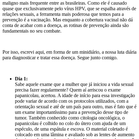
maligno mais frequente entre as brasileiras. Como ele é causado
quase que exclusivamente pelo vírus HPV, que se espalha através de
relações sexuais, a ferramenta mais poderosa que temos para a
prevenção é a vacinação. Mas enquanto a cobertura vacinal não dá
conta de acabar com a doença, as rotinas de prevenção ainda são
fundamentais no seu combate.
Por isso, escrevi aqui, em forma de um minidiário, a nossa luta diária
para diagnosticar e tratar essa doença. Segue junto comigo.
Dia 1:
Sabe aquele exame que a mulher que já iniciou a vida sexual
precisa fazer regularmente? Quem aí arriscou o exame
papanicolau, acertou. A idade de início para essa investigação
pode variar de acordo com os protocolos utilizados, com a
orientação sexual e até de um país para outro, mas é fato que é
um exame importantíssimo para a prevenção desse tipo de
tumor. Também conhecido como citologia oncológica, o
papanicolau é colhido no colo do útero com ajuda de um
espéculo, de uma espátula e escova. O material coletado é
colocado em uma lâmina e avaliado sob as lentes de aumento