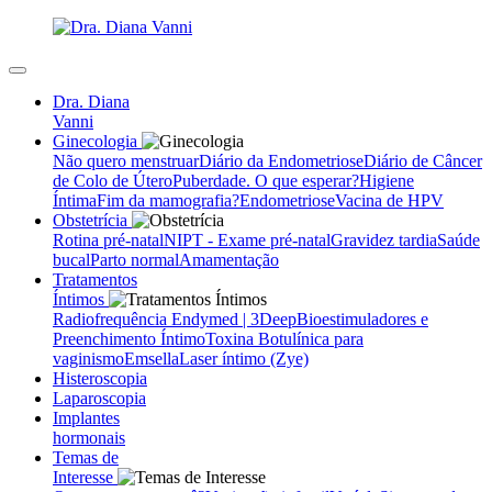
Dra. Diana
Vanni
Ginecologia
Não quero menstruar
Diário da Endometriose
Diário de Câncer
de Colo de Útero
Puberdade. O que esperar?
Higiene
Íntima
Fim da mamografia?
Endometriose
Vacina de HPV
Obstetrícia
Rotina pré-natal
NIPT - Exame pré-natal
Gravidez tardia
Saúde
bucal
Parto normal
Amamentação
Tratamentos
Íntimos
Radiofrequência Endymed | 3Deep
Bioestimuladores e
Preenchimento Íntimo
Toxina Botulínica para
vaginismo
Emsella
Laser íntimo (Zye)
Histeroscopia
Laparoscopia
Implantes
hormonais
Temas de
Interesse